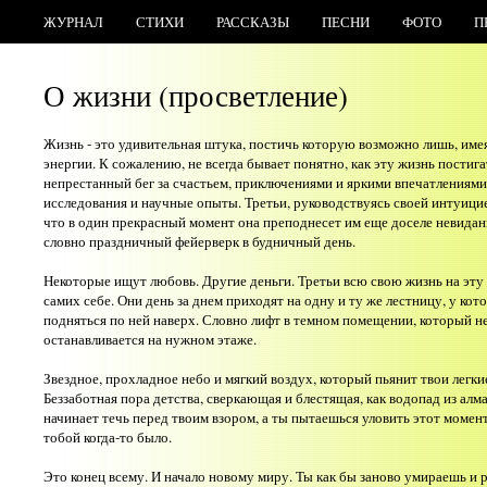
ЖУРНАЛ
СТИХИ
РАССКАЗЫ
ПЕСНИ
ФОТО
П
О жизни (просветление)
Жизнь - это удивительная штука, постичь которую возможно лишь, име
энергии. К сожалению, не всегда бывает понятно, как эту жизнь постиг
непрестанный бег за счастьем, приключениями и яркими впечатлениями
исследования и научные опыты. Третьи, руководствуясь своей интуицией
что в один прекрасный момент она преподнесет им еще доселе невидан
словно праздничный фейерверк в будничный день.
Некоторые ищут любовь. Другие деньги. Третьи всю свою жизнь на эту 
самих себе. Они день за днем приходят на одну и ту же лестницу, у кот
подняться по ней наверх. Словно лифт в темном помещении, который нес
останавливается на нужном этаже.
Звездное, прохладное небо и мягкий воздух, который пьянит твои легки
Беззаботная пора детства, сверкающая и блестящая, как водопад из ал
начинает течь перед твоим взором, а ты пытаешься уловить этот момент,
тобой когда-то было.
Это конец всему. И начало новому миру. Ты как бы заново умираешь и