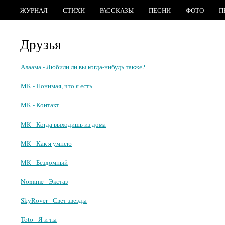
ЖУРНАЛ
СТИХИ
РАССКАЗЫ
ПЕСНИ
ФОТО
П
Друзья
Алаама - Любили ли вы когда-нибудь также?
МК - Понимая, что я есть
МК - Контакт
МК - Когда выходишь из дома
МК - Как я умнею
МК - Бездомный
Noname - Экстаз
SkyRover - Свет звезды
Toto - Я и ты