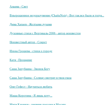
Алаама - Свет
Взъерошенное недоразумение (ChatteNoir) - Вот так все было и тогда...
Дима Хапаев - Желтыми лучами
Духовные стихи с Вертикаль-2006 - автор неизвестен
Неизвестный автор - Секрет
Илона Грошева - стихи о городе
Катя - Прощание
Саша Зарубкина - Звонок Богу
Саша Зарубкина - Солнце смотрит в твои глаза
Олег Гефест - Научиться любить
Маша Коротина - Я лишь хочу...
Митя Клочков - дневник поездки в Москву